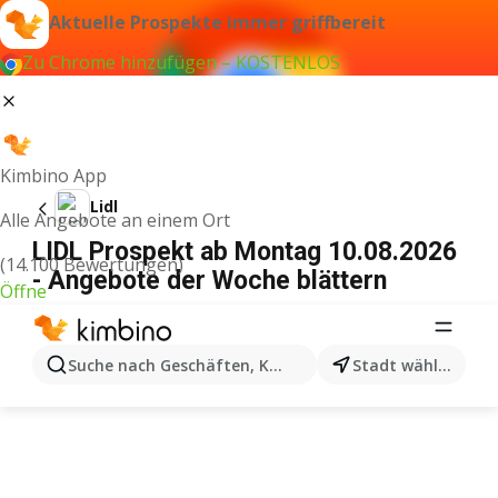
Aktuelle Prospekte immer griffbereit
Zu Chrome hinzufügen – KOSTENLOS
Kimbino App
Lidl
Alle Angebote an einem Ort
LIDL Prospekt ab Montag 10.08.2026
(14.100 Bewertungen)
- Angebote der Woche blättern
Öffne
WERBUNG
Suche nach Geschäften, Kategorien, Produkten...
Stadt wählen