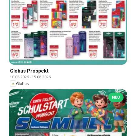
Globus Prospekt
10.08.2026
-
15.08.2026
Globus
NEU