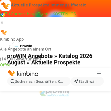
Aktuelle Prospekte immer griffbereit
Zu Chrome hinzufügen – KOSTENLOS
Kimbino App
Prowin
Alle Angebote an einem Ort
proWIN Angebote » Katalog 2026
(14.100 Bewertungen)
August » Aktuelle Prospekte
Öffne
WERBUNG
Suche nach Geschäften, Kategorien, Produkten...
Stadt wählen