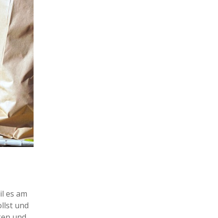
il es am
llst und
cken und