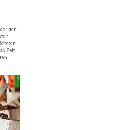
oder den
oten
nächsten
so Zeit
ten