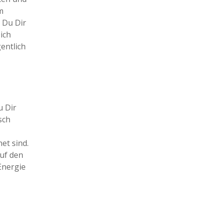
m
 Du Dir
ich
gentlich
u Dir
sch
et sind.
uf den
Energie