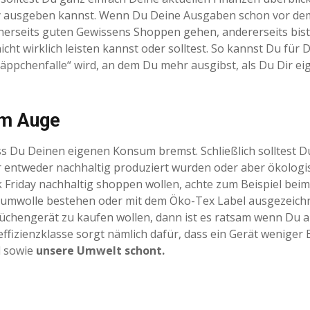
riday ausgeben kannst. Wenn Du Deine Ausgaben schon vor de
nerseits guten Gewissens Shoppen gehen, andererseits bist
cht wirklich leisten kannst oder solltest. So kannst Du für D
hnäppchenfalle“ wird, an dem Du mehr ausgibst, als Du Dir ei
 im Auge
s Du Deinen eigenen Konsum bremst. Schließlich solltest D
 entweder nachhaltig produziert wurden oder aber ökologi
k Friday nachhaltig shoppen wollen, achte zum Beispiel beim
Baumwolle bestehen oder mit dem Öko-Tex Label ausgezeichn
chengerät zu kaufen wollen, dann ist es ratsam wenn Du a
ffizienzklasse sorgt nämlich dafür, dass ein Gerät weniger 
l sowie
unsere Umwelt schont.