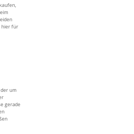
 kaufen,
heim
meiden
hier für
 der um
er
ise gerade
en
oßen