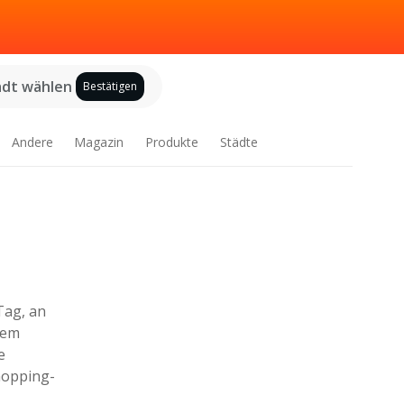
adt wählen
Bestätigen
Andere
Magazin
Produkte
Städte
Tag, an
ßem
e
hopping-