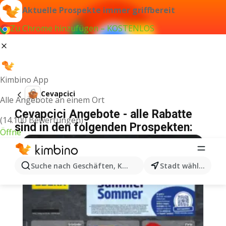
Aktuelle Prospekte immer griffbereit
Zu Chrome hinzufügen – KOSTENLOS
Kimbino App
Cevapcici
Alle Angebote an einem Ort
Cevapcici Angebote - alle Rabatte
(14.100 Bewertungen)
sind in den folgenden Prospekten:
Öffne
Suche nach Geschäften, Kategorien, Produkten...
Stadt wählen