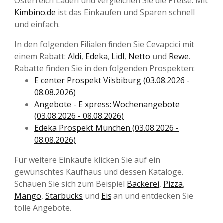
Österreich Läden und vergleichen Sie die Preise. Mit
Kimbino.de
ist das Einkaufen und Sparen schnell
und einfach.
In den folgenden Filialen finden Sie Cevapcici mit
einem Rabatt:
Aldi
,
Edeka
,
Lidl
,
Netto
und
Rewe
.
Rabatte finden Sie in den folgenden Prospekten:
E center Prospekt Vilsbiburg (03.08.2026 -
08.08.2026)
Angebote - E xpress: Wochenangebote
(03.08.2026 - 08.08.2026)
Edeka Prospekt München (03.08.2026 -
08.08.2026)
Für weitere Einkäufe klicken Sie auf ein
gewünschtes Kaufhaus und dessen Kataloge.
Schauen Sie sich zum Beispiel
Bäckerei
,
Pizza
,
Mango
,
Starbucks
und
Eis
an und entdecken Sie
tolle Angebote.