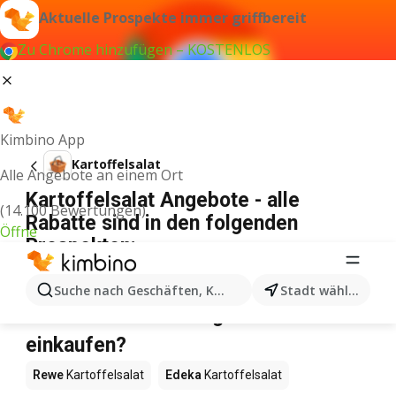
Aktuelle Prospekte immer griffbereit
Zu Chrome hinzufügen – KOSTENLOS
Kimbino App
Kartoffelsalat
Alle Angebote an einem Ort
Kartoffelsalat Angebote - alle
(14.100 Bewertungen)
Rabatte sind in den folgenden
Öffne
Prospekten:
Wir konnten keine Ergebnisse für diesen Begriff
finden.
Suche nach Geschäften, Kategorien, Produkten...
Stadt wählen
Kartoffelsalat im Angebot – Wo
einkaufen?
Rewe
Kartoffelsalat
Edeka
Kartoffelsalat