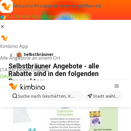
Aktuelle Prospekte immer griffbereit
Zu Chrome hinzufügen – KOSTENLOS
Kimbino App
Selbstbräuner
Alle Angebote an einem Ort
Selbstbräuner Angebote - alle
(14.100 Bewertungen)
Rabatte sind in den folgenden
Öffne
Prospekten:
Suche nach Geschäften, Kategorien, Produkten...
Stadt wählen