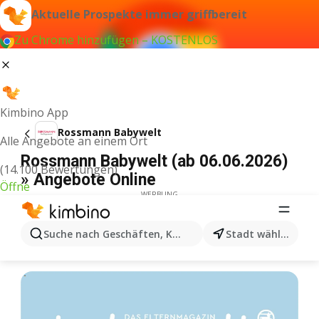
Aktuelle Prospekte immer griffbereit
Zu Chrome hinzufügen – KOSTENLOS
Kimbino App
Rossmann Babywelt
Alle Angebote an einem Ort
Rossmann Babywelt (ab 06.06.2026)
(14.100 Bewertungen)
» Angebote Online
Öffne
WERBUNG
Suche nach Geschäften, Kategorien, Produkten...
Stadt wählen