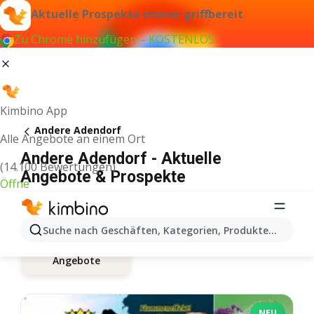
Aktuelle Prospekte immer griffbereit
Zu Chrome hinzufügen – KOSTENLOS
Kimbino App
Andere Adendorf
Alle Angebote an einem Ort
Andere Adendorf - Aktuelle
(14.100 Bewertungen)
Angebote & Prospekte
Öffne
Suche nach Geschäften, Kategorien, Produkten...
Angebote
NEU