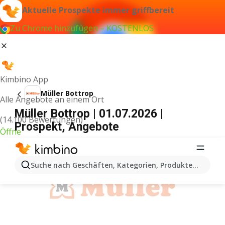
Aktuelle Prospekte immer griffbereit
Zu Chrome hinzufügen – KOSTENLOS
Kimbino App
Müller Bottrop
Alle Angebote an einem Ort
Müller Bottrop | 01.07.2026 |
(14.100 Bewertungen)
Prospekt, Angebote
Öffne
WERBUNG
Suche nach Geschäften, Kategorien, Produkten...