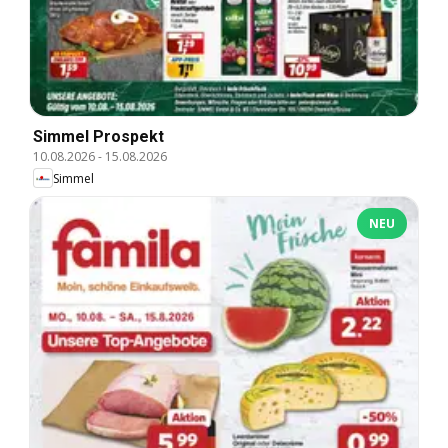
Simmel Prospekt
10.08.2026
-
15.08.2026
Simmel
NEU