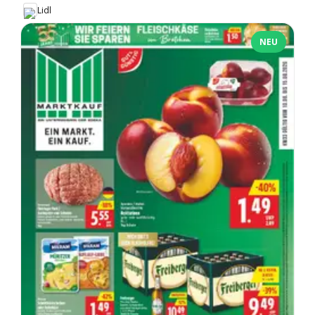
Lidl
NEU