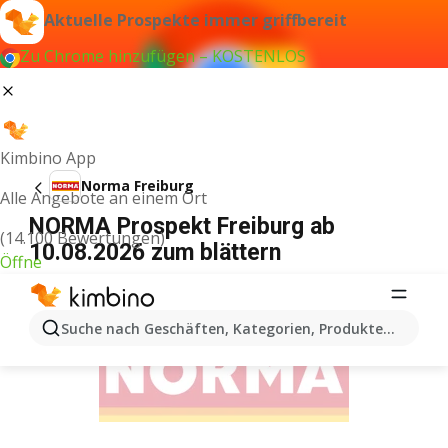
Aktuelle Prospekte immer griffbereit
Zu Chrome hinzufügen – KOSTENLOS
Kimbino App
Norma Freiburg
Alle Angebote an einem Ort
NORMA Prospekt Freiburg ab
(14.100 Bewertungen)
10.08.2026 zum blättern
Öffne
WERBUNG
Suche nach Geschäften, Kategorien, Produkten...