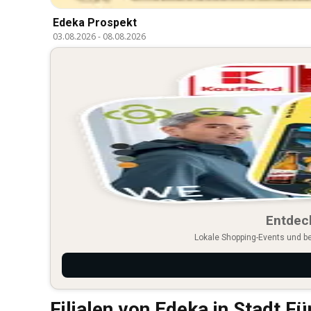
Edeka Prospekt
03.08.2026
-
08.08.2026
Entdec
Lokale Shopping-Events und b
Filialen von Edeka in Stadt Fü