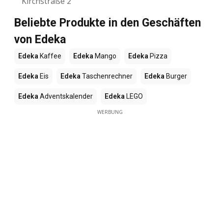
Kirchstraße 2
Beliebte Produkte in den Geschäften
von Edeka
Edeka
Kaffee
Edeka
Mango
Edeka
Pizza
Edeka
Eis
Edeka
Taschenrechner
Edeka
Burger
Edeka
Adventskalender
Edeka
LEGO
WERBUNG