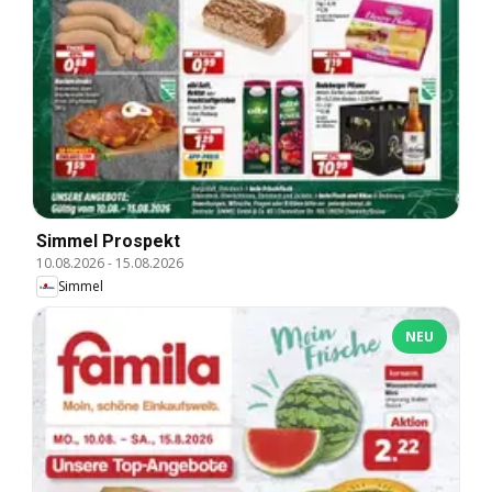
Simmel Prospekt
10.08.2026
-
15.08.2026
Simmel
NEU