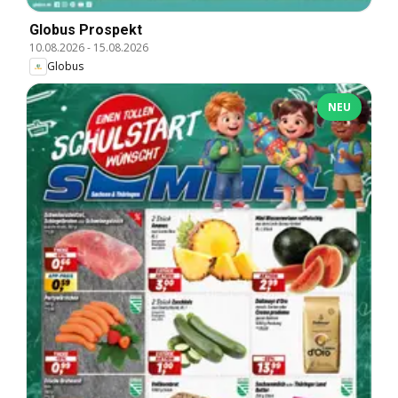
Globus Prospekt
10.08.2026
-
15.08.2026
Globus
NEU