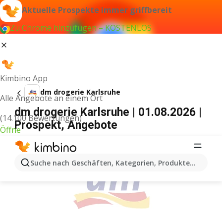
Aktuelle Prospekte immer griffbereit
Zu Chrome hinzufügen – KOSTENLOS
Kimbino App
dm drogerie Karlsruhe
Alle Angebote an einem Ort
dm drogerie Karlsruhe | 01.08.2026 |
(14.100 Bewertungen)
Prospekt, Angebote
Öffne
WERBUNG
Suche nach Geschäften, Kategorien, Produkten...