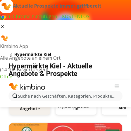
Aktuelle Prospekte immer griffbereit
Zu Chrome hinzufügen – KOSTENLOS
Kimbino App
Hypermärkte Kiel
Alle Angebote an einem Ort
Hypermärkte Kiel - Aktuelle
(14.100 Bewertungen)
Angebote & Prospekte
Öffne
Suche nach Geschäften, Kategorien, Produkten...
Aldi
Angebote
Lidl