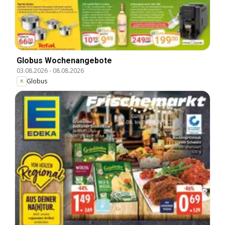
Globus Wochenangebote
03.08.2026
-
08.08.2026
Globus