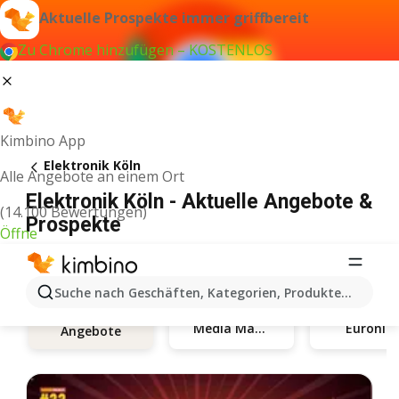
Aktuelle Prospekte immer griffbereit
Zu Chrome hinzufügen – KOSTENLOS
Kimbino App
Elektronik Köln
Alle Angebote an einem Ort
Elektronik Köln - Aktuelle Angebote &
(14.100 Bewertungen)
Prospekte
Öffne
Suche nach Geschäften, Kategorien, Produkten...
Media Markt
Euronics
Angebote