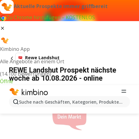
Aktuelle Prospekte immer griffbereit
Zu Chrome hinzufügen – KOSTENLOS
Kimbino App
Rewe Landshut
Alle Angebote an einem Ort
REWE Landshut Prospekt nächste
(14.100 Bewertungen)
woche ab 10.08.2026 - online
Öffne
WERBUNG
Suche nach Geschäften, Kategorien, Produkten...