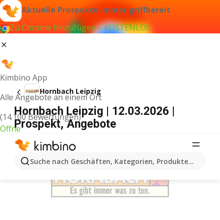
Aktuelle Prospekte immer griffbereit
Zu Chrome hinzufügen – KOSTENLOS
Kimbino App
Hornbach Leipzig
Alle Angebote an einem Ort
Hornbach Leipzig | 12.03.2026 |
(14.100 Bewertungen)
Prospekt, Angebote
Öffne
WERBUNG
Suche nach Geschäften, Kategorien, Produkten...