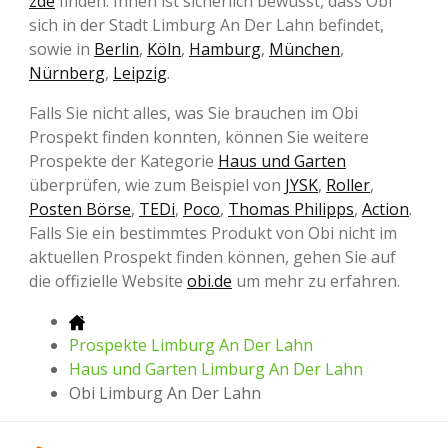
zde
finden. Ihnen ist sicherlich bewusst, dass Obi
sich in der Stadt Limburg An Der Lahn befindet,
sowie in
Berlin
,
Köln
,
Hamburg
,
München
,
Nürnberg
,
Leipzig
.
Falls Sie nicht alles, was Sie brauchen im Obi
Prospekt finden konnten, können Sie weitere
Prospekte der Kategorie
Haus und Garten
überprüfen, wie zum Beispiel von
JYSK
,
Roller
,
Posten Börse
,
TEDi
,
Poco
,
Thomas Philipps
,
Action
.
Falls Sie ein bestimmtes Produkt von Obi nicht im
aktuellen Prospekt finden können, gehen Sie auf
die offizielle Website
obi.de
um mehr zu erfahren.
Prospekte Limburg An Der Lahn
Haus und Garten Limburg An Der Lahn
Obi Limburg An Der Lahn