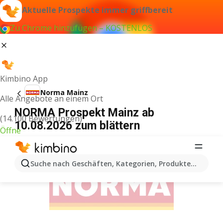
Aktuelle Prospekte immer griffbereit
Zu Chrome hinzufügen – KOSTENLOS
Kimbino App
Norma Mainz
Alle Angebote an einem Ort
NORMA Prospekt Mainz ab
(14.100 Bewertungen)
10.08.2026 zum blättern
Öffne
WERBUNG
Suche nach Geschäften, Kategorien, Produkten...