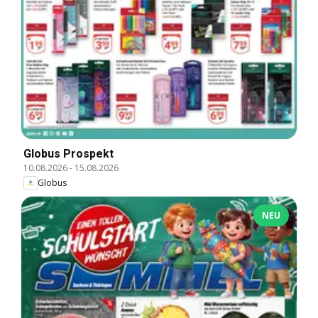
Globus Prospekt
10.08.2026
-
15.08.2026
Globus
NEU