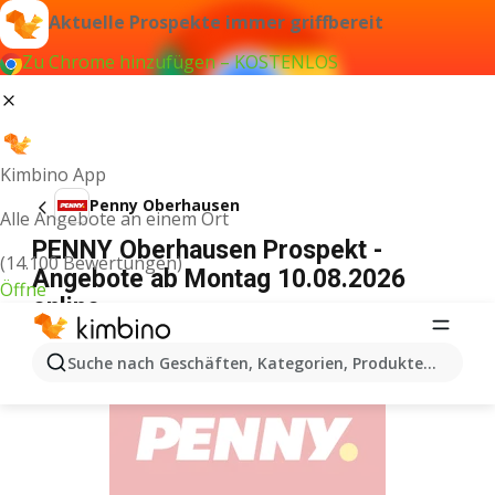
Aktuelle Prospekte immer griffbereit
Zu Chrome hinzufügen – KOSTENLOS
Kimbino App
Penny Oberhausen
Alle Angebote an einem Ort
PENNY Oberhausen Prospekt -
(14.100 Bewertungen)
Angebote ab Montag 10.08.2026
Öffne
online
WERBUNG
Suche nach Geschäften, Kategorien, Produkten...