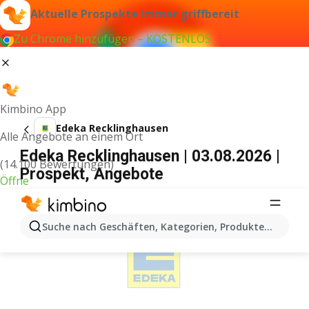
Aktuelle Prospekte immer griffbereit
Zu Chrome hinzufügen – KOSTENLOS
Kimbino App
Edeka Recklinghausen
Alle Angebote an einem Ort
Edeka Recklinghausen | 03.08.2026 |
(14.100 Bewertungen)
Prospekt, Angebote
Öffne
WERBUNG
Suche nach Geschäften, Kategorien, Produkten...