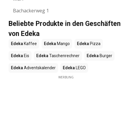
Bachackerweg 1
Beliebte Produkte in den Geschäften
von Edeka
Edeka
Kaffee
Edeka
Mango
Edeka
Pizza
Edeka
Eis
Edeka
Taschenrechner
Edeka
Burger
Edeka
Adventskalender
Edeka
LEGO
WERBUNG