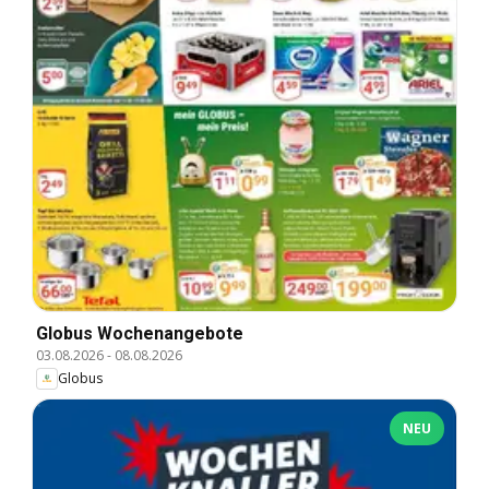
Globus Wochenangebote
03.08.2026
-
08.08.2026
Globus
NEU