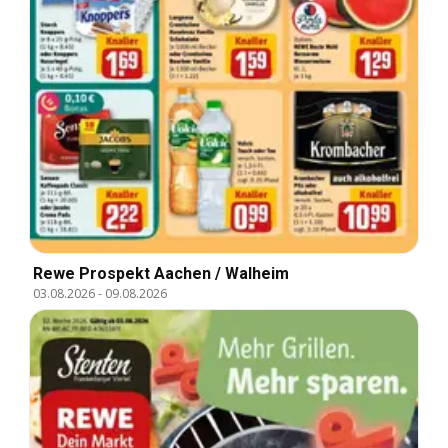
Rewe Prospekt Aachen / Walheim
03.08.2026
-
09.08.2026