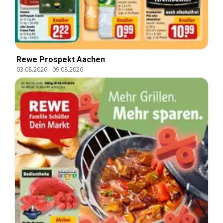
Rewe Prospekt Aachen
03.08.2026
-
09.08.2026