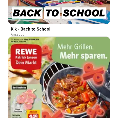
Kik - Back to School
Angebot