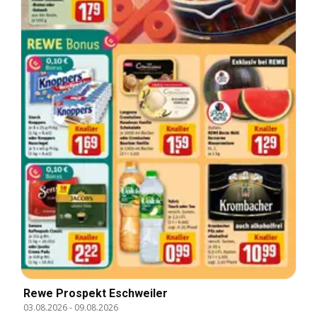
Rewe Prospekt Eschweiler
03.08.2026
-
09.08.2026