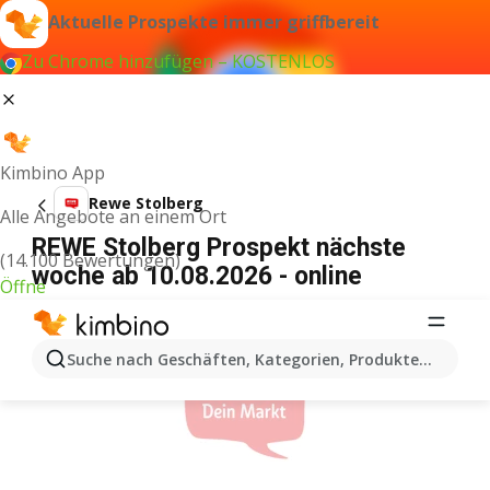
Aktuelle Prospekte immer griffbereit
Zu Chrome hinzufügen – KOSTENLOS
Kimbino App
Rewe Stolberg
Alle Angebote an einem Ort
REWE Stolberg Prospekt nächste
(14.100 Bewertungen)
woche ab 10.08.2026 - online
Öffne
WERBUNG
Suche nach Geschäften, Kategorien, Produkten...