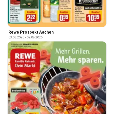
Rewe Prospekt Aachen
03.08.2026
-
09.08.2026