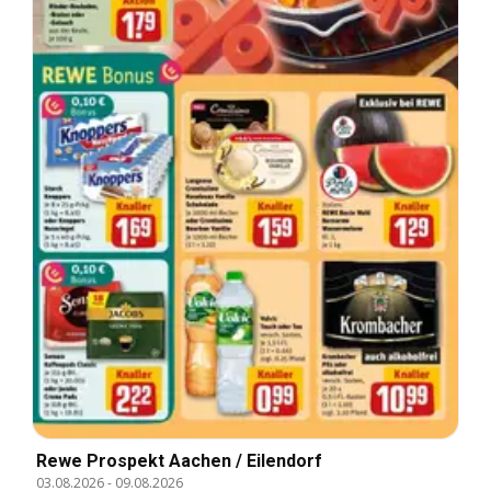
Rewe Prospekt Aachen / Eilendorf
03.08.2026
-
09.08.2026