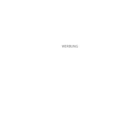
WERBUNG