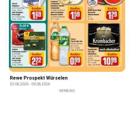
Rewe Prospekt Würselen
03.08.2026
-
09.08.2026
WERBUNG