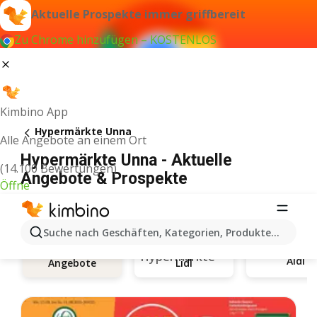
Aktuelle Prospekte immer griffbereit
Zu Chrome hinzufügen – KOSTENLOS
Kimbino App
Hypermärkte Unna
Alle Angebote an einem Ort
Hypermärkte Unna - Aktuelle
(14.100 Bewertungen)
Angebote & Prospekte
Öffne
Suche nach Geschäften, Kategorien, Produkten...
Aldi
Angebote
Lidl