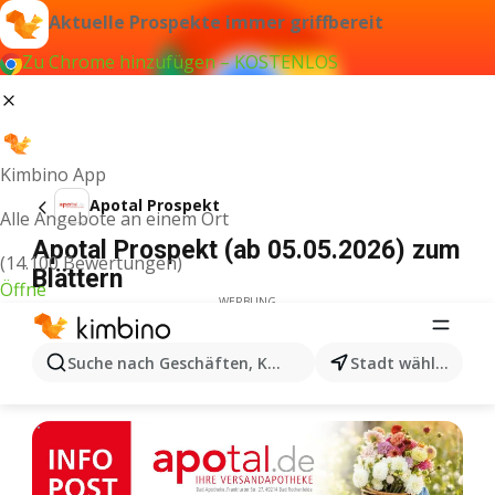
Aktuelle Prospekte immer griffbereit
Zu Chrome hinzufügen – KOSTENLOS
Kimbino App
Apotal Prospekt
Alle Angebote an einem Ort
Apotal Prospekt (ab 05.05.2026) zum
(14.100 Bewertungen)
Blättern
Öffne
WERBUNG
Suche nach Geschäften, Kategorien, Produkten...
Stadt wählen