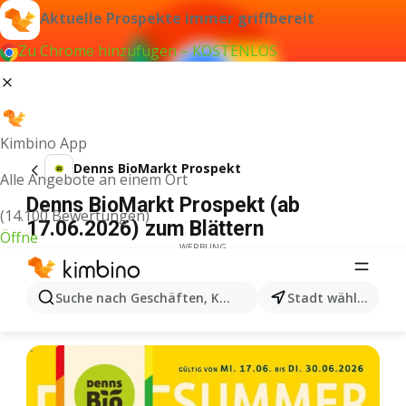
Aktuelle Prospekte immer griffbereit
Zu Chrome hinzufügen – KOSTENLOS
Kimbino App
Denns BioMarkt Prospekt
Alle Angebote an einem Ort
Denns BioMarkt Prospekt (ab
(14.100 Bewertungen)
17.06.2026) zum Blättern
Öffne
WERBUNG
Suche nach Geschäften, Kategorien, Produkten...
Stadt wählen