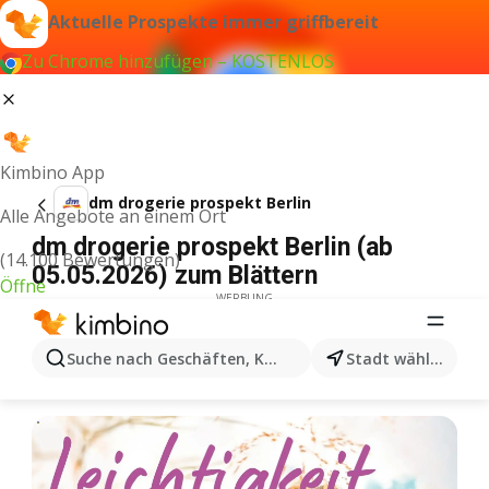
Aktuelle Prospekte immer griffbereit
Zu Chrome hinzufügen – KOSTENLOS
Kimbino App
dm drogerie prospekt Berlin
Alle Angebote an einem Ort
dm drogerie prospekt Berlin (ab
(14.100 Bewertungen)
05.05.2026) zum Blättern
Öffne
WERBUNG
Suche nach Geschäften, Kategorien, Produkten...
Stadt wählen