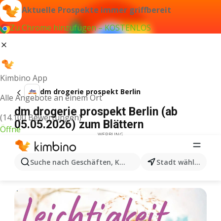
Aktuelle Prospekte immer griffbereit
Zu Chrome hinzufügen – KOSTENLOS
Kimbino App
dm drogerie prospekt Berlin
Alle Angebote an einem Ort
dm drogerie prospekt Berlin (ab
(14.100 Bewertungen)
05.05.2026) zum Blättern
Öffne
WERBUNG
Suche nach Geschäften, Kategorien, Produkten...
Stadt wählen