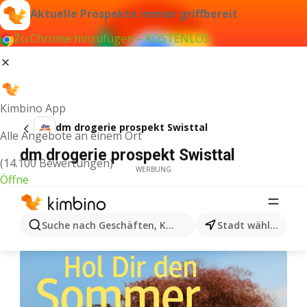
Aktuelle Prospekte immer griffbereit
Zu Chrome hinzufügen – KOSTENLOS
Kimbino App
dm drogerie prospekt Swisttal
Alle Angebote an einem Ort
dm drogerie prospekt Swisttal
(14.100 Bewertungen)
WERBUNG
Öffne
Suche nach Geschäften, Kategorien, Produkten...
Stadt wählen