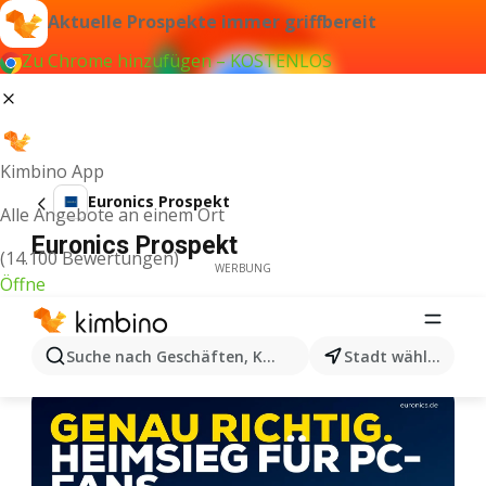
Aktuelle Prospekte immer griffbereit
Zu Chrome hinzufügen – KOSTENLOS
Kimbino App
Euronics Prospekt
Alle Angebote an einem Ort
Euronics Prospekt
(14.100 Bewertungen)
WERBUNG
Öffne
Suche nach Geschäften, Kategorien, Produkten...
Stadt wählen