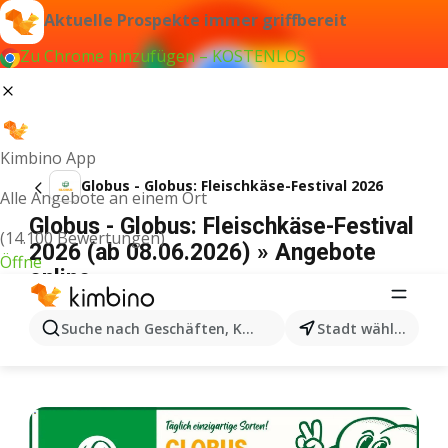
Aktuelle Prospekte immer griffbereit
Zu Chrome hinzufügen – KOSTENLOS
Kimbino App
Globus - Globus: Fleischkäse-Festival 2026
Alle Angebote an einem Ort
Globus - Globus: Fleischkäse-Festival
(14.100 Bewertungen)
2026 (ab 08.06.2026) » Angebote
Öffne
online
WERBUNG
Suche nach Geschäften, Kategorien, Produkten...
Stadt wählen