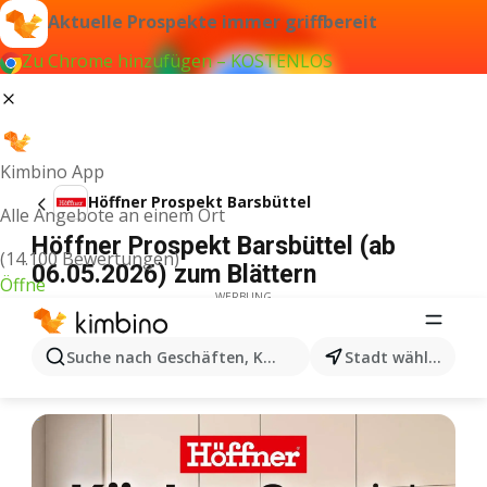
Aktuelle Prospekte immer griffbereit
Zu Chrome hinzufügen – KOSTENLOS
Kimbino App
Höffner Prospekt Barsbüttel
Alle Angebote an einem Ort
Höffner Prospekt Barsbüttel (ab
(14.100 Bewertungen)
06.05.2026) zum Blättern
Öffne
WERBUNG
Suche nach Geschäften, Kategorien, Produkten...
Stadt wählen