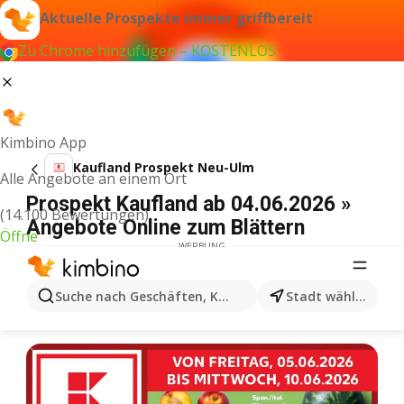
Aktuelle Prospekte immer griffbereit
Zu Chrome hinzufügen – KOSTENLOS
Kimbino App
Kaufland Prospekt Neu-Ulm
Alle Angebote an einem Ort
Prospekt Kaufland ab 04.06.2026 »
(14.100 Bewertungen)
Angebote Online zum Blättern
Öffne
WERBUNG
Suche nach Geschäften, Kategorien, Produkten...
Stadt wählen