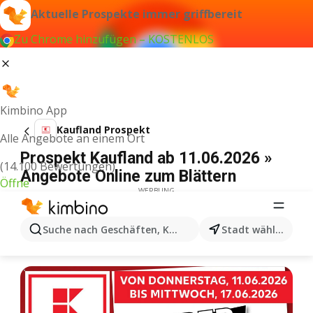
Aktuelle Prospekte immer griffbereit
Zu Chrome hinzufügen – KOSTENLOS
Kimbino App
Kaufland Prospekt
Alle Angebote an einem Ort
Prospekt Kaufland ab 11.06.2026 »
(14.100 Bewertungen)
Angebote Online zum Blättern
Öffne
WERBUNG
Suche nach Geschäften, Kategorien, Produkten...
Stadt wählen