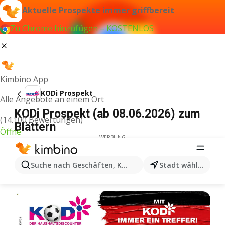
Aktuelle Prospekte immer griffbereit
Zu Chrome hinzufügen – KOSTENLOS
Kimbino App
KODi Prospekt
Alle Angebote an einem Ort
KODi Prospekt (ab 08.06.2026) zum
(14.100 Bewertungen)
Blättern
Öffne
WERBUNG
Suche nach Geschäften, Kategorien, Produkten...
Stadt wählen