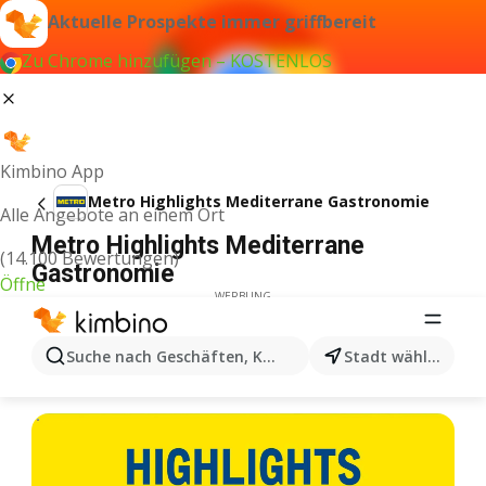
Aktuelle Prospekte immer griffbereit
Zu Chrome hinzufügen – KOSTENLOS
Kimbino App
Metro Highlights Mediterrane Gastronomie
Alle Angebote an einem Ort
Metro Highlights Mediterrane
(14.100 Bewertungen)
Gastronomie
Öffne
WERBUNG
Suche nach Geschäften, Kategorien, Produkten...
Stadt wählen