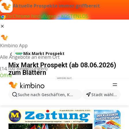
Aktuelle Prospekte immer griffbereit
Zu Chrome hinzufügen – KOSTENLOS
Kimbino App
Mix Markt Prospekt
Alle Angebote an einem Ort
Mix Markt Prospekt (ab 08.06.2026)
(14.100 Bewertungen)
zum Blättern
Öffne
WERBUNG
Suche nach Geschäften, Kategorien, Produkten...
Stadt wählen