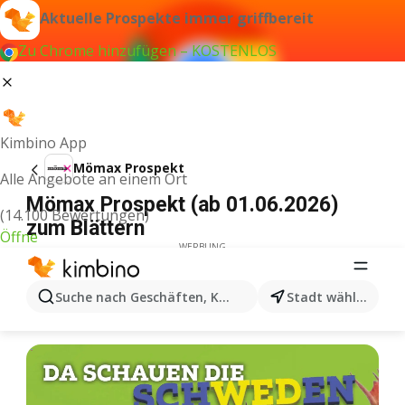
Aktuelle Prospekte immer griffbereit
Zu Chrome hinzufügen – KOSTENLOS
Kimbino App
Mömax Prospekt
Alle Angebote an einem Ort
Mömax Prospekt (ab 01.06.2026)
(14.100 Bewertungen)
zum Blättern
Öffne
WERBUNG
Suche nach Geschäften, Kategorien, Produkten...
Stadt wählen