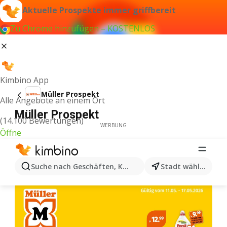
Aktuelle Prospekte immer griffbereit
Zu Chrome hinzufügen – KOSTENLOS
Kimbino App
Müller Prospekt
Alle Angebote an einem Ort
Müller Prospekt
(14.100 Bewertungen)
WERBUNG
Öffne
Suche nach Geschäften, Kategorien, Produkten...
Stadt wählen