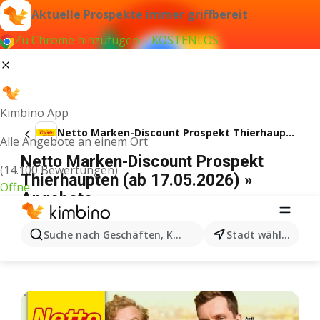
Aktuelle Prospekte immer griffbereit
Zu Chrome hinzufügen – KOSTENLOS
Kimbino App
Netto Marken-Discount Prospekt Thierhaupten
Alle Angebote an einem Ort
Netto Marken-Discount Prospekt
(14.100 Bewertungen)
Thierhaupten (ab 17.05.2026) »
Öffne
Angebote
WERBUNG
Suche nach Geschäften, Kategorien, Produkten...
Stadt wählen