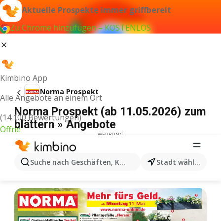
Aktuelle Prospekte immer griffbereit
Zu Chrome hinzufügen – KOSTENLOS
Kimbino App
Norma Prospekt
Alle Angebote an einem Ort
Norma Prospekt (ab 11.05.2026) zum
(14.100 Bewertungen)
blättern » Angebote
Öffne
WERBUNG
Suche nach Geschäften, Kategorien, Produkten...
Stadt wählen