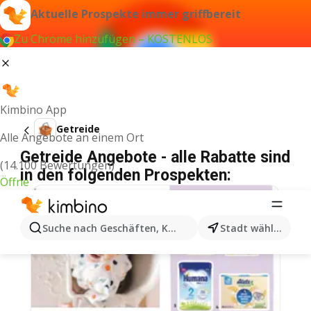
Aktuelle Prospekte immer griffbereit
Zu Chrome hinzufügen – KOSTENLOS
Kimbino App
Getreide
Alle Angebote an einem Ort
Getreide Angebote - alle Rabatte sind
(14.100 Bewertungen)
in den folgenden Prospekten:
Öffne
Suche nach Geschäften, Kategorien, Produkten...
Stadt wählen