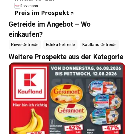
kalte Abendmahlzeit, vollwertig und ohne
Rossmann
Palmöl. Ab dem 10. Monat.
Preis im Prospekt
Getreide im Angebot – Wo
einkaufen?
Rewe
Getreide
Edeka
Getreide
Kaufland
Getreide
Weitere Prospekte aus der Kategorie