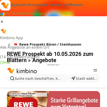
Aktuelle Prospekte immer griffbereit
Zu Chrome hinzufügen – KOSTENLOS
Kimbino App
Rewe Prospekt Büren / Steinhausen
Alle Angebote an einem Ort
REWE Prospekt ab 10.05.2026 zum
(14.100 Bewertungen)
Blättern » Angebote
Öffne
WERBUNG
Suche nach Geschäften, Kategorien, Produkten...
Stadt wählen