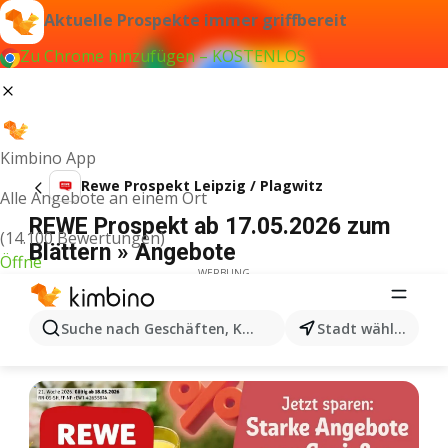
Aktuelle Prospekte immer griffbereit
Zu Chrome hinzufügen – KOSTENLOS
Kimbino App
Rewe Prospekt Leipzig / Plagwitz
Alle Angebote an einem Ort
REWE Prospekt ab 17.05.2026 zum
(14.100 Bewertungen)
Blättern » Angebote
Öffne
WERBUNG
Suche nach Geschäften, Kategorien, Produkten...
Stadt wählen