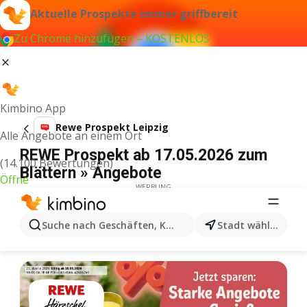
Aktuelle Prospekte immer griffbereit
Zu Chrome hinzufügen – KOSTENLOS
Kimbino App
Rewe Prospekt Leipzig
Alle Angebote an einem Ort
REWE Prospekt ab 17.05.2026 zum
(14.100 Bewertungen)
Blättern » Angebote
Öffne
WERBUNG
Suche nach Geschäften, Kategorien, Produkten...
Stadt wählen