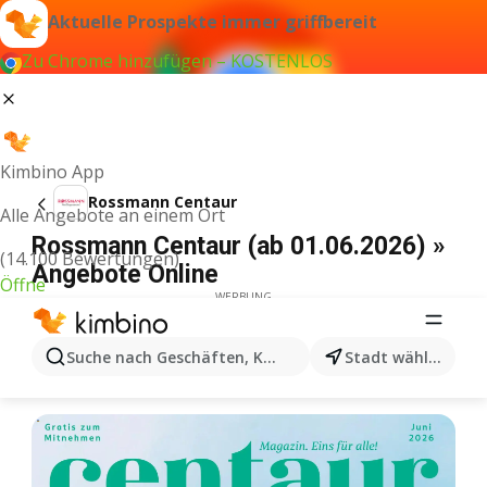
Aktuelle Prospekte immer griffbereit
Zu Chrome hinzufügen – KOSTENLOS
Kimbino App
Rossmann Centaur
Alle Angebote an einem Ort
Rossmann Centaur (ab 01.06.2026) »
(14.100 Bewertungen)
Angebote Online
Öffne
WERBUNG
Suche nach Geschäften, Kategorien, Produkten...
Stadt wählen