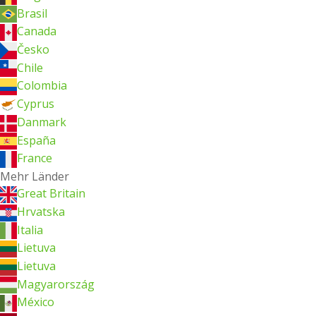
Brasil
Canada
Česko
Chile
Colombia
Cyprus
Danmark
España
France
Mehr Länder
Great Britain
Hrvatska
Italia
Lietuva
Lietuva
Magyarország
México