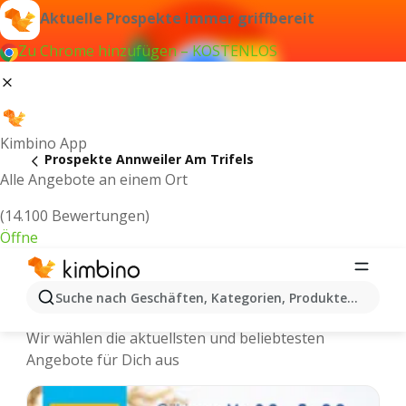
Aktuelle Prospekte immer griffbereit
Zu Chrome hinzufügen – KOSTENLOS
Kimbino App
Prospekte Annweiler Am Trifels
Alle Angebote an einem Ort
(14.100 Bewertungen)
Öffne
Annweiler Am Trifels - Neuste
Suche nach Geschäften, Kategorien, Produkten...
Prospekte und Angebote Online
Wir wählen die aktuellsten und beliebtesten
Angebote für Dich aus