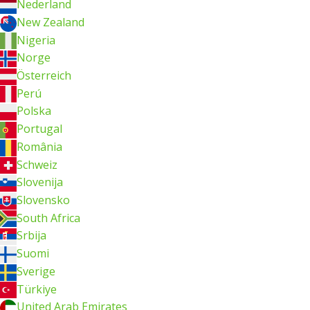
Nederland
New Zealand
Nigeria
Norge
Österreich
Perú
Polska
Portugal
România
Schweiz
Slovenija
Slovensko
South Africa
Srbija
Suomi
Sverige
Türkiye
United Arab Emirates