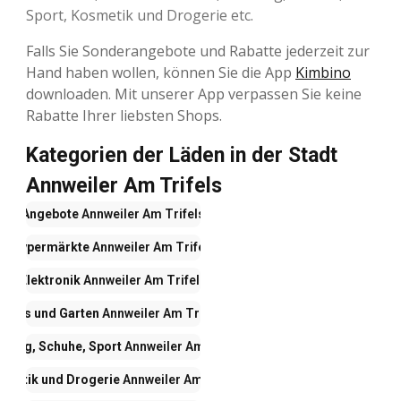
Sport, Kosmetik und Drogerie etc.
Falls Sie Sonderangebote und Rabatte jederzeit zur
Hand haben wollen, können Sie die App
Kimbino
downloaden. Mit unserer App verpassen Sie keine
Rabatte Ihrer liebsten Shops.
Kategorien der Läden in der Stadt
Annweiler Am Trifels
Angebote
Annweiler Am Trifels
Hypermärkte
Annweiler Am Trifels
Elektronik
Annweiler Am Trifels
Haus und Garten
Annweiler Am Trifels
idung, Schuhe, Sport
Annweiler Am Trifels
smetik und Drogerie
Annweiler Am Trifels